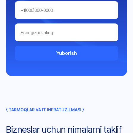
Yuborish
{ TARMOQLAR VA IT INFRATUZILMASI }
Bizneslar uchun nimalarni taklif