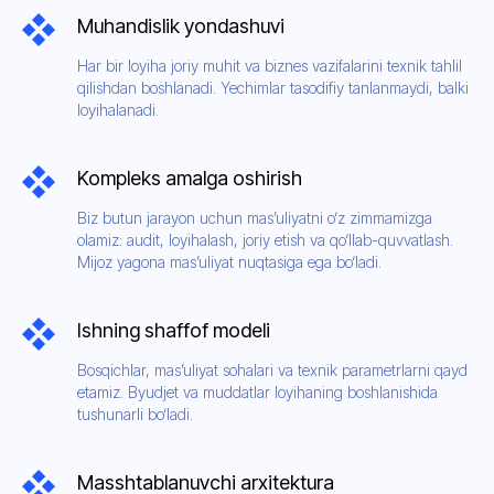
Muhandislik yondashuvi
Har bir loyiha joriy muhit va biznes vazifalarini texnik tahlil
qilishdan boshlanadi. Yechimlar tasodifiy tanlanmaydi, balki
loyihalanadi.
Kompleks amalga oshirish
Biz butun jarayon uchun mas’uliyatni o‘z zimmamizga
olamiz: audit, loyihalash, joriy etish va qo‘llab-quvvatlash.
Mijoz yagona mas’uliyat nuqtasiga ega bo‘ladi.
Ishning shaffof modeli
Bosqichlar, mas’uliyat sohalari va texnik parametrlarni qayd
etamiz. Byudjet va muddatlar loyihaning boshlanishida
tushunarli bo‘ladi.
Masshtablanuvchi arxitektura