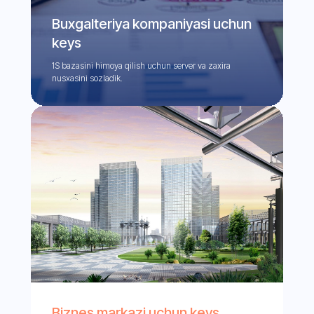
Buxgalteriya kompaniyasi uchun
keys
1S bazasini himoya qilish uchun server va zaxira
nusxasini sozladik.
Biznes markazi uchun keys