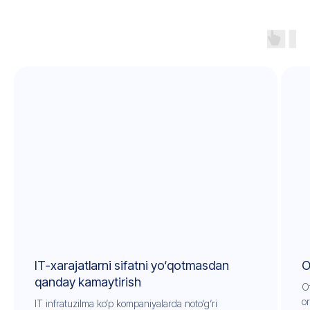
IT-xarajatlarni sifatni yo‘qotmasdan
O
qanday kamaytirish
O
or
IT infratuzilma ko‘p kompaniyalarda noto‘g‘ri