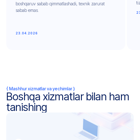
ti
boshqaruv sabab qimmatlashadi, texnik zarurat
sabab emas.
2
23.04.2026
{ Mashhur xizmatlar va yechimlar }
Boshqa xizmatlar bilan ham
tanishing