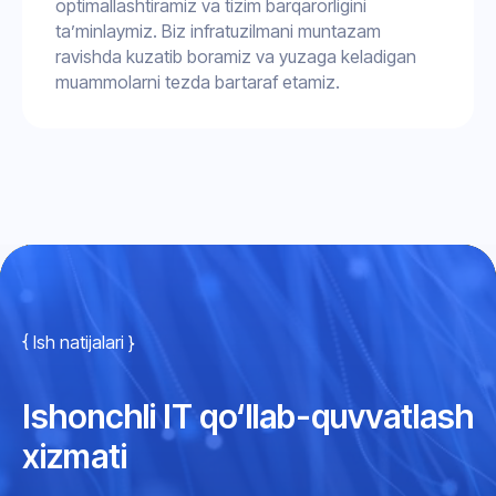
optimallashtiramiz va tizim barqarorligini
ta’minlaymiz. Biz infratuzilmani muntazam
ravishda kuzatib boramiz va yuzaga keladigan
muammolarni tezda bartaraf etamiz.
{ Ish natijalari }
Ishonchli IT qo‘llab-quvvatlash
xizmati