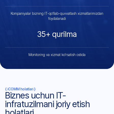
Kompaniyalar bizning IT-qo‘llab-quvvatlash xizmatlarimizdan
foydalanadi
35+ qurilma
Monitoring va xizmat ko‘rsatish ostida
{ iCOMM holatlari }
Biznes uchun IT-
infratuzilmani joriy etish
holatlari