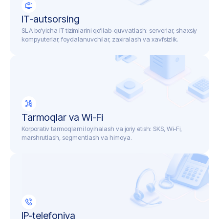
IT-autsorsing
SLA bo‘yicha IT tizimlarini qo‘llab-quvvatlash: serverlar, shaxsiy
kompyuterlar, foydalanuvchilar, zaxiralash va xavfsizlik.
Tarmoqlar va Wi-Fi
Korporativ tarmoqlarni loyihalash va joriy etish: SKS, Wi-Fi,
marshrutlash, segmentlash va himoya.
IP-telefoniya