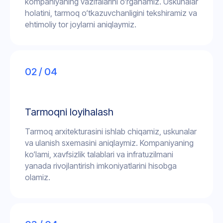
kompaniyaning vazifalarini o‘rganamiz. Uskunalar
holatini, tarmoq o‘tkazuvchanligini tekshiramiz va
ehtimoliy tor joylarni aniqlaymiz.
02 / 04
Tarmoqni loyihalash
Tarmoq arxitekturasini ishlab chiqamiz, uskunalar
va ulanish sxemasini aniqlaymiz. Kompaniyaning
ko‘lami, xavfsizlik talablari va infratuzilmani
yanada rivojlantirish imkoniyatlarini hisobga
olamiz.