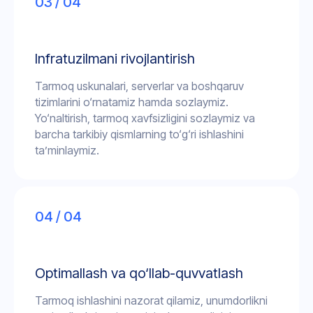
03 / 04
Infratuzilmani rivojlantirish
Tarmoq uskunalari, serverlar va boshqaruv
tizimlarini o‘rnatamiz hamda sozlaymiz.
Yo‘naltirish, tarmoq xavfsizligini sozlaymiz va
barcha tarkibiy qismlarning to‘g‘ri ishlashini
ta’minlaymiz.
04 / 04
Optimallash va qo‘llab-quvvatlash
Tarmoq ishlashini nazorat qilamiz, unumdorlikni