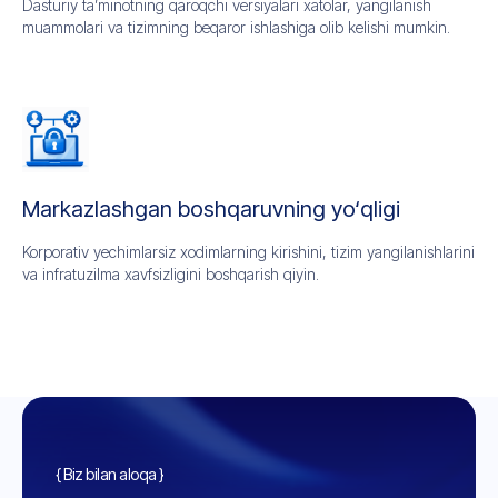
Dasturiy ta’minotning qaroqchi versiyalari xatolar, yangilanish
muammolari va tizimning beqaror ishlashiga olib kelishi mumkin.
Markazlashgan boshqaruvning yo‘qligi
Korporativ yechimlarsiz xodimlarning kirishini, tizim yangilanishlarini
va infratuzilma xavfsizligini boshqarish qiyin.
{ Biz bilan aloqa }