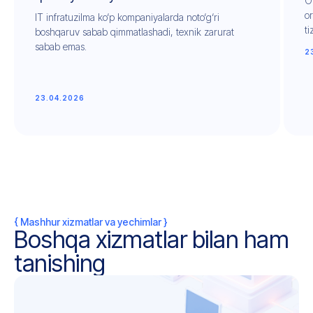
O
or
IT infratuzilma ko‘p kompaniyalarda noto‘g‘ri
ti
boshqaruv sabab qimmatlashadi, texnik zarurat
sabab emas.
2
23.04.2026
{ Mashhur xizmatlar va yechimlar }
Boshqa xizmatlar bilan ham
tanishing