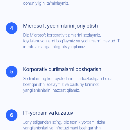
qonuniyligini ta’minlaymiz.
Microsoft yechimlarini joriy etish
Biz Microsoft korporativ tizimlarini sozlaymiz,
foydalanuvchilarni bog‘laymiz va yechimlarni mavjud IT
infratuzilmasiga integratsiya qilamiz.
Korporativ qurilmalarni boshqarish
Xodimlarning kompyuterlarini markazlashgan holda
boshqarishni sozlaymiz va dasturiy ta’minot
yangilanishlarini nazorat qilamiz.
IT-yordam va kuzatuv
Joriy etilgandan so‘ng, biz texnik yordam, tizim
yangilanishlari va infratuzilmani boshqarishni