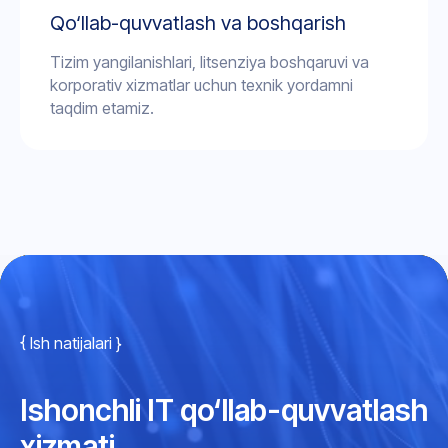
Qo‘llab-quvvatlash va boshqarish
Tizim yangilanishlari, litsenziya boshqaruvi va
korporativ xizmatlar uchun texnik yordamni
taqdim etamiz.
{ Ish natijalari }
Ishonchli IT qo‘llab-quvvatlash
xizmati