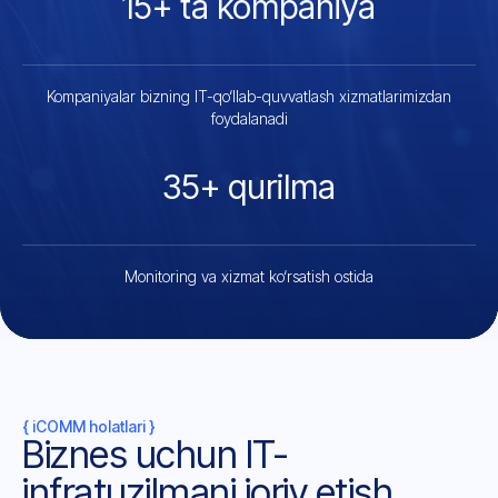
15+ ta kompaniya
Kompaniyalar bizning IT-qo‘llab-quvvatlash xizmatlarimizdan
foydalanadi
35+ qurilma
Monitoring va xizmat ko‘rsatish ostida
{ iCOMM holatlari }
Biznes uchun IT-
infratuzilmani joriy etish