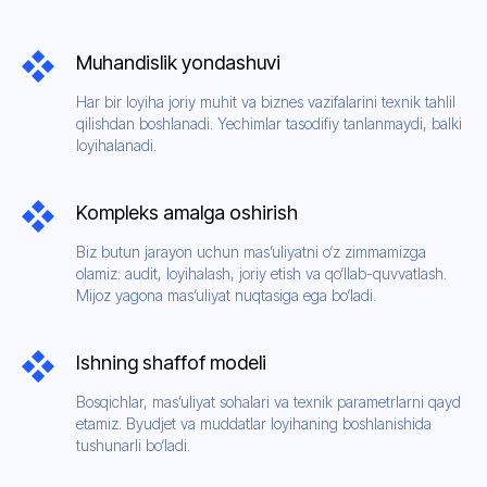
Muhandislik yondashuvi
Har bir loyiha joriy muhit va biznes vazifalarini texnik tahlil
qilishdan boshlanadi. Yechimlar tasodifiy tanlanmaydi, balki
loyihalanadi.
Kompleks amalga oshirish
Biz butun jarayon uchun mas’uliyatni o‘z zimmamizga
olamiz: audit, loyihalash, joriy etish va qo‘llab-quvvatlash.
Mijoz yagona mas’uliyat nuqtasiga ega bo‘ladi.
Ishning shaffof modeli
Bosqichlar, mas’uliyat sohalari va texnik parametrlarni qayd
etamiz. Byudjet va muddatlar loyihaning boshlanishida
tushunarli bo‘ladi.