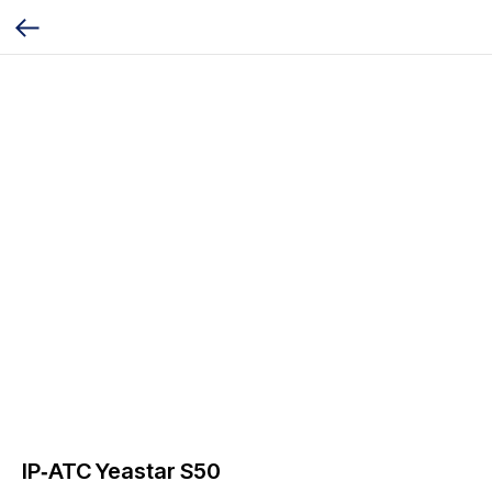
IP‑АТС Yeastar S50