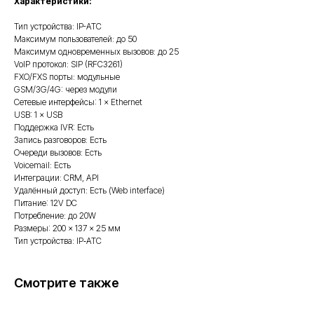
Характеристики:
Тип устройства: IP-АТС
Максимум пользователей: до 50
Максимум одновременных вызовов: до 25
VoIP протокол: SIP (RFC3261)
FXO/FXS порты: модульные
GSM/3G/4G: через модули
Сетевые интерфейсы: 1 × Ethernet
USB: 1 × USB
Поддержка IVR: Есть
Запись разговоров: Есть
Очереди вызовов: Есть
Voicemail: Есть
Интеграции: CRM, API
Удалённый доступ: Есть (Web interface)
Питание: 12V DC
Потребление: до 20W
Размеры: 200 × 137 × 25 мм
Тип устройства: IP‑АТС
Смотрите также