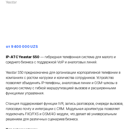
Yeastar
Заказать
от 9 400 000 UZS
IP-АТС Yeastar S50
— гибридная телефонная система для малого и
среднего бизнеса с поддержкой VoIP и аналоговых линий.
Yeastar S50 предназначена для организации корпоративной телефонии в
компаниях с ростом нагрузки и количества сотрудников. Устройство
позволяет объединить IP-телефоны, аналоговые линии и GSM-шлюзы в
единую систему с гибкой маршрутизацией вызовов и расширенными
функциями управления.
Станция поддерживает функции IVR, запись разговоров, очереди вызовов,
голосовую почту и интеграции с CRM. Модульная архитектура позволяет
подключать FXO/FXS и GSM/4G модули, что делает её универсальным
решением для различных сценариев бизнеса.