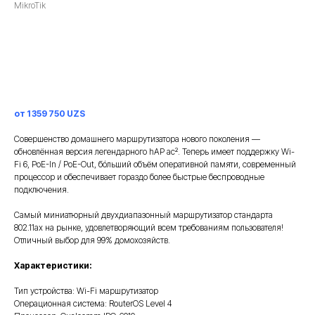
MikroTik
Заказать
от 1 359 750 UZS
Совершенство домашнего маршрутизатора нового поколения —
обновлённая версия легендарного hAP ac². Теперь имеет поддержку Wi-
Fi 6, PoE-In / PoE-Out, бóльший объём оперативной памяти, современный
процессор и обеспечивает гораздо более быстрые беспроводные
подключения.
Самый миниатюрный двухдиапазонный маршрутизатор стандарта
802.11ax на рынке, удовлетворяющий всем требованиям пользователя!
Отличный выбор для 99% домохозяйств.
Характеристики:
Тип устройства: Wi-Fi маршрутизатор
Операционная система: RouterOS Level 4