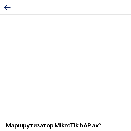
Маршрутизатор MikroTik hAP ax²