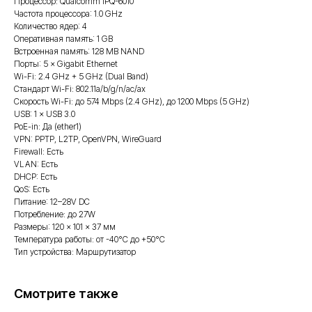
Процессор: Qualcomm IPQ-6010
Частота процессора: 1.0 GHz
Количество ядер: 4
Оперативная память: 1 GB
Встроенная память: 128 MB NAND
Порты: 5 × Gigabit Ethernet
Wi-Fi: 2.4 GHz + 5 GHz (Dual Band)
Стандарт Wi-Fi: 802.11a/b/g/n/ac/ax
Скорость Wi-Fi: до 574 Mbps (2.4 GHz), до 1200 Mbps (5 GHz)
USB: 1 × USB 3.0
PoE-in: Да (ether1)
VPN: PPTP, L2TP, OpenVPN, WireGuard
Firewall: Есть
VLAN: Есть
DHCP: Есть
QoS: Есть
Питание: 12–28V DC
Потребление: до 27W
Размеры: 120 × 101 × 37 мм
Температура работы: от -40°C до +50°C
Тип устройства: Маршрутизатор
Смотрите также