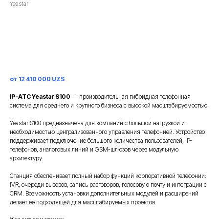
Yeastar
Заказать
от 12 410 000 UZS
IP-АТС Yeastar S100
— производительная гибридная телефонная
система для среднего и крупного бизнеса с высокой масштабируемостью.
Yeastar S100 предназначена для компаний с большой нагрузкой и
необходимостью централизованного управления телефонией. Устройство
поддерживает подключение большого количества пользователей, IP-
телефонов, аналоговых линий и GSM-шлюзов через модульную
архитектуру.
Станция обеспечивает полный набор функций корпоративной телефонии:
IVR, очереди вызовов, запись разговоров, голосовую почту и интеграции с
CRM. Возможность установки дополнительных модулей и расширений
делает её подходящей для масштабируемых проектов.