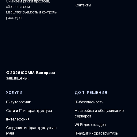
Снижаем риски простоев,
Контакты
обеспечиваем
масштабируемость и контроль
расходов.
© 2026 iCOMM. Все права
защищены.
УСЛУГИ
ДОП. РЕШЕНИЯ
IT-аутсорсинг
IT-безопасность
Сети и IT-инфраструктура
Настройка и обслуживание
серверов
IP-телефония
Wi-Fi для складов
Создание инфраструктуры с
нуля
IT-аудит инфраструктуры