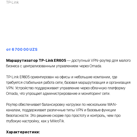
TP-Link
Заказать
от 6 700 00 UZS
Маршрутизатор TP-Link ER605
— доступный VPN-роутер для малого
бизнеса с централизованным управлением через Omada.
TP-Link ER605 ориентирован на офисы и небольшие компании, где
требуется стабильная работа сети, базовая маршрутизация и организация
VPN. Устройство поддерживает управление через облачную платформу
Omada, что упрощает администрирование и мониторинг сети.
Роутер обеспечивает балансировку нагрузки по нескольким WAN-
каналам, поддерживает различные типы VPN и базовые функции
безопасности. Это решение скорее про простоту и контроль, чем про
глубокую настройку, как у MikroTik.
Характеристики: