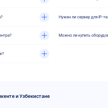
а?
Нужен ли сервер для IP-т
ентра?
Можно ли купить оборудов
е?
шкенте и Узбекистане