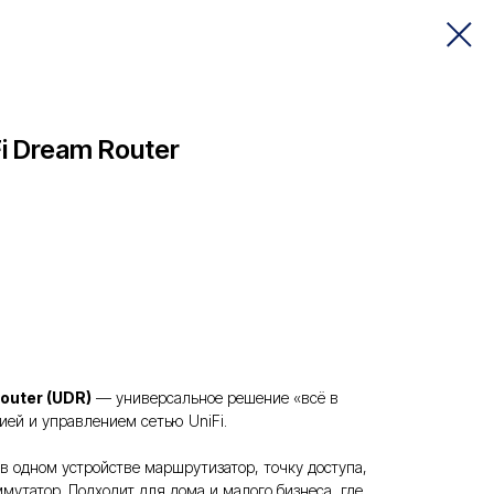
Fi Dream Router
outer (UDR)
— универсальное решение «всё в
ией и управлением сетью UniFi.
 в одном устройстве маршрутизатор, точку доступа,
ммутатор. Подходит для дома и малого бизнеса, где