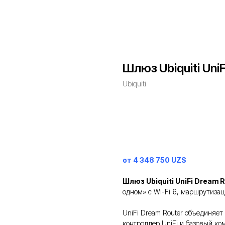
Шлюз Ubiquiti Uni
Ubiquiti
Заказать
от 4 348 750 UZS
Шлюз Ubiquiti UniFi Dream R
одном» с Wi-Fi 6, маршрутизац
UniFi Dream Router объединяет
контроллер UniFi и базовый ко