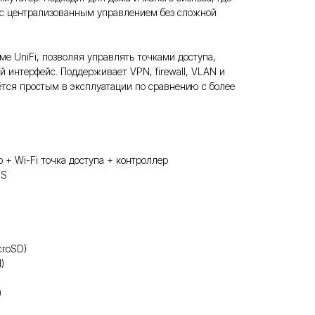
 с централизованным управлением без сложной
еме UniFi, позволяя управлять точками доступа,
 интерфейс. Поддерживает VPN, firewall, VLAN и
ётся простым в эксплуатации по сравнению с более
 + Wi-Fi точка доступа + контроллер
OS
croSD)
)
)