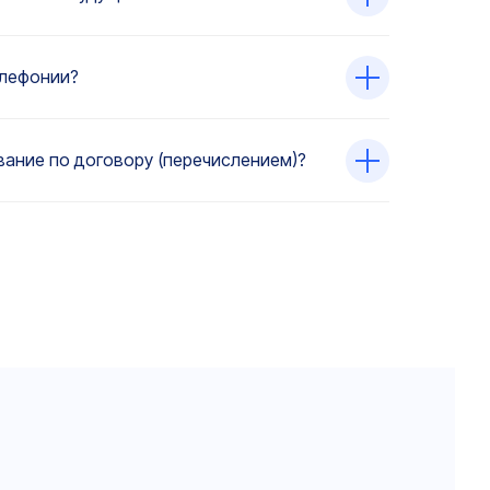
елефонии?
ание по договору (перечислением)?