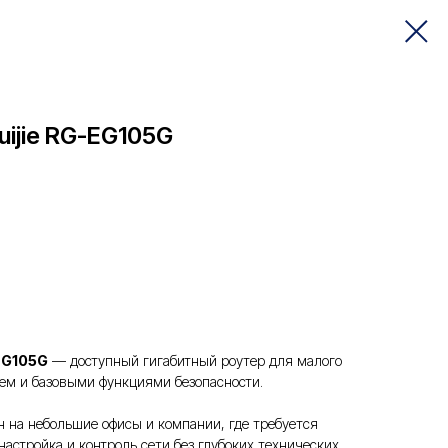
ijie RG-EG105G
EG105G
— доступный гигабитный роутер для малого
ем и базовыми функциями безопасности.
н на небольшие офисы и компании, где требуется
настройка и контроль сети без глубоких технических