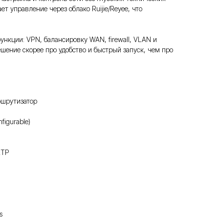
т управление через облако Ruijie/Reyee, что
ункции: VPN, балансировку WAN, firewall, VLAN и
ешение скорее про удобство и быстрый запуск, чем про
ршрутизатор
figurable)
2TP
s