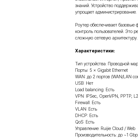
знаний. Устройство поддерживае
упрощает администрирование.
Роутер обеспечивает базовые ф
контроль пользователей. Это р
сложную сетевую архитектуру.
Характеристики:
Тип устройства: Проводной ма
Порты: 5 × Gigabit Ethernet
WAN: до 2 портов (WAN/LAN con
USB: Нет
Load balancing: Есть
VPN: IPSec, OpenVPN, PPTP, L
Firewall: Есть
VLAN: Есть
DHCP: Есть
QoS: Есть
Управление: Ruijie Cloud / Web
Производительность: до ~1 Gbp