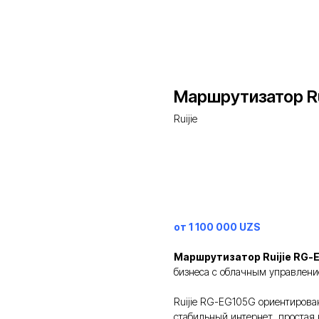
Маршрутизатор Ru
Ruijie
Заказать
от 1 100 000 UZS
Маршрутизатор Ruijie RG-
бизнеса с облачным управлени
Ruijie RG-EG105G ориентирова
стабильный интернет, простая 