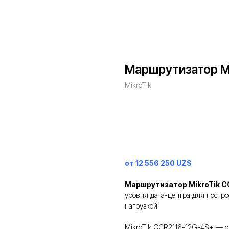
Маршрутизатор M
MikroTik
Заказать
от 12 556 250 UZS
Маршрутизатор MikroTik C
уровня дата-центра для постро
нагрузкой.
MikroTik CCR2116-12G-4S+ — 