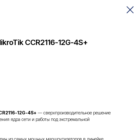
ikroTik CCR2116-12G-4S+
CR2116-12G-4S+
— сверхпроизводительное решение
ения ядра сети и работы под экстремальной
один из самых мощных маршрутизаторов в линейке