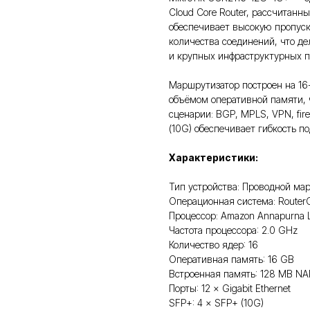
Cloud Core Router, рассчитанн
обеспечивает высокую пропуск
количества соединений, что д
и крупных инфраструктурных п
Маршрутизатор построен на 16
объёмом оперативной памяти, 
сценарии: BGP, MPLS, VPN, fir
(10G) обеспечивает гибкость п
Характеристики:
Тип устройства: Проводной мар
Операционная система: RouterO
Процессор: Amazon Annapurna 
Частота процессора: 2.0 GHz
Количество ядер: 16
Оперативная память: 16 GB
Встроенная память: 128 MB N
Порты: 12 × Gigabit Ethernet
SFP+: 4 × SFP+ (10G)