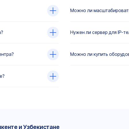
Можно ли масштабировать
а?
Нужен ли сервер для IP-т
ентра?
Можно ли купить оборудов
е?
шкенте и Узбекистане