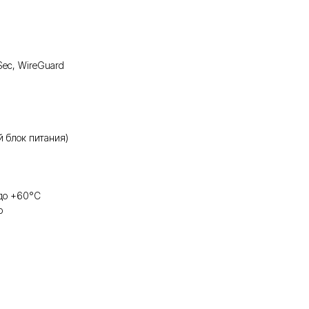
Sec, WireGuard
й блок питания)
 до +60°C
р