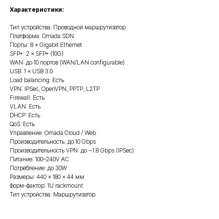
Характеристики:
Тип устройства: Проводной маршрутизатор
Платформа: Omada SDN
Порты: 8 × Gigabit Ethernet
SFP+: 2 × SFP+ (10G)
WAN: до 10 портов (WAN/LAN configurable)
USB: 1 × USB 3.0
Load balancing: Есть
VPN: IPSec, OpenVPN, PPTP, L2TP
Firewall: Есть
VLAN: Есть
DHCP: Есть
QoS: Есть
Управление: Omada Cloud / Web
Производительность: до 10 Gbps
Производительность VPN: до ~1.8 Gbps (IPSec)
Питание: 100–240V AC
Потребление: до 30W
Размеры: 440 × 180 × 44 мм
Форм-фактор: 1U rackmount
Тип устройства: Маршрутизатор