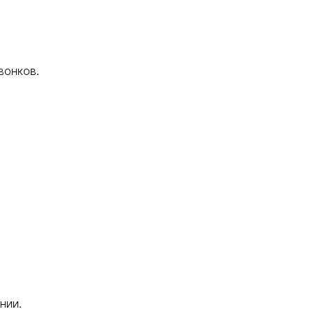
вонков.
нии.