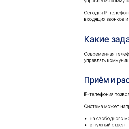
управления коммун
Сегодня IP-телефон
входящих звонков и
Какие зад
Современная телефо
управлять коммуник
Приём и ра
IP-телефония позво
Система может напр
на свободного 
в нужный отдел