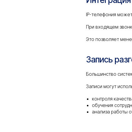
Интеграция
IP-телефония может
При входящем звонк
Это позволяет мене
Запись раз
Большинство систем
Записи могут испол
контроля качест
обучения сотруд
анализа работы 