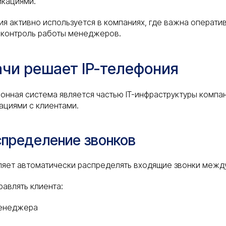
икациями.
ия активно используется в компаниях, где важна операти
 контроль работы менеджеров.
ачи решает IP-телефония
нная система является частью IT-инфраструктуры компа
ациями с клиентами.
спределение звонков
ляет автоматически распределять входящие звонки межд
авлять клиента:
менеджера