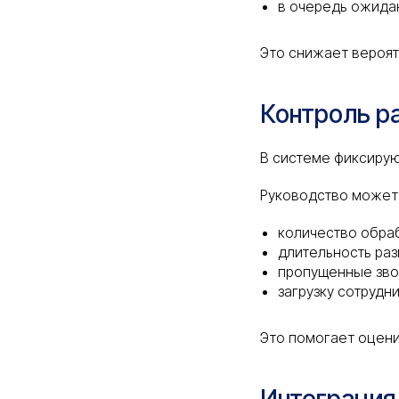
в очередь ожида
Это снижает вероят
Контроль р
В системе фиксирую
Руководство может
количество обра
длительность ра
пропущенные зво
загрузку сотрудн
Это помогает оцен